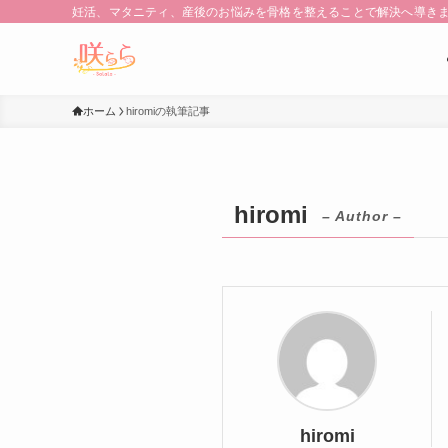
妊活、マタニティ、産後のお悩みを骨格を整えることで解決へ導き
ホーム
hiromiの執筆記事
hiromi
– Author –
hiromi