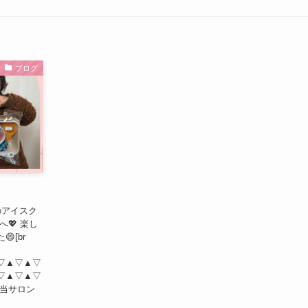
ブログ
e のアイスク
💖 楽し
[br
▽▲▽▲▽
▽▲▽▲▽
 当サロン