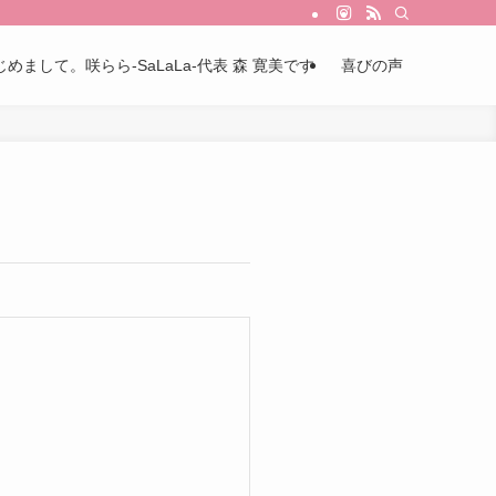
じめまして。咲らら-SaLaLa-代表 森 寛美です
喜びの声