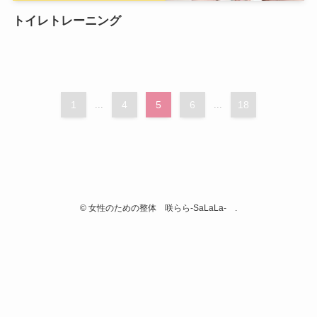
トイレトレーニング
1
...
4
5
6
...
18
©
女性のための整体 咲らら-SaLaLa- .