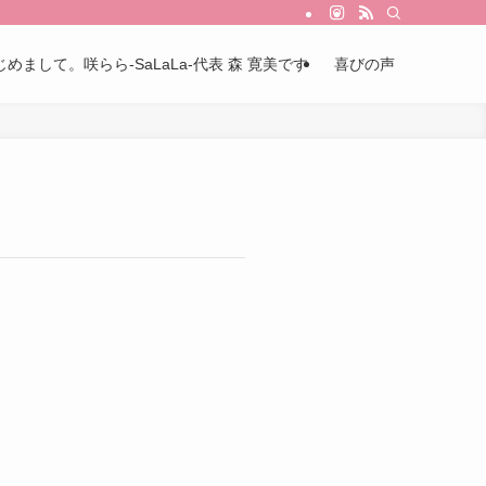
じめまして。咲らら-SaLaLa-代表 森 寛美です
喜びの声