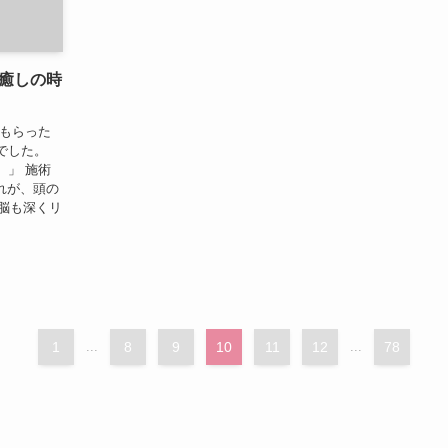
癒しの時
てもらった
でした。
。」 施術
れが、頭の
脳も深くリ
1
...
8
9
10
11
12
...
78