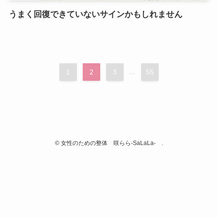
うまく回復できていないサインかもしれません
1
2
3
...
55
©
女性のための整体 咲らら-SaLaLa- .